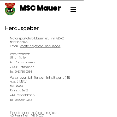
MSC Mauer
Herausgeber
Motorsportclub Mauer e.V. im ADAC
Nordbaden
Email:
vorstand@msc-mauer.de
Vorsitzender:
Ulrich Stiller
Am Zuckerbaum 7
74925 Epfenbach
Tel.:
0163/3919064
Verantwortlich für den Inhalt
gem. § 18
Abs. 2 MStV:
Karl Beetz
Ringstraße 12
74937 Spechbach
Tel.:
06226/42333
Eingetragen
im Vereinsregister:
AG Mannheim VR 340201