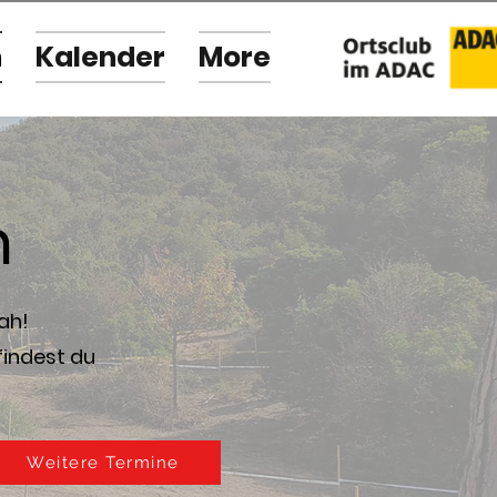
n
Kalender
More
n
ah!
findest du
Weitere Termine