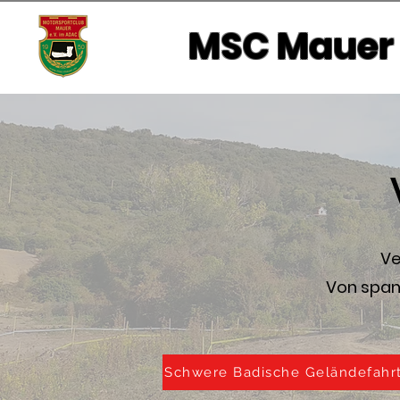
MSC Mauer
Ve
Von spann
Schwere Badische Geländefahr