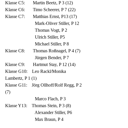
Klasse C5:       Martin Beetz, P 3 (12)
Klasse C6:       Timo Scheerer, P 7 (22)
Klasse C7:       Matthias Ernst, P13 (17)
                          Mark-Oliver Stiller, P 12
                          Thomas Vogt, P 2
                          Ulrich Stiller, P5
                          Michael Stiller, P 8             
Klasse C8:       Thomas Roßnagel, P 4 (7)
                          Jürgen Bender, P 7
Klasse C9:       Hartmut Stay, P 12 (14)
Klasse G10:    Leo Rackl/Monika 
Lambertz, P 1 (1)
Klasse G11:    Jörg Ollhoff/Rolf Regg, P 2 
(7)
                          Marco Flach, P 3
Klasse Y13:    Thomas Stein, P 3 (8)
                          Alexander Stiller, P6
                          Max Braun, P 4