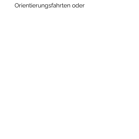
Orientierungsfahrten oder
Oldtimer-der MSC ist stets
engagiert mit dabei.
Kontakt
MSC Mauer
msc-mauer.de
Impressum
©2025 MSC Mauer